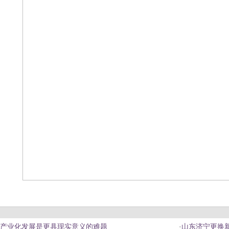
产业化发展是更具现实意义的难题
·
山东济宁更换